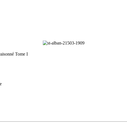
raisonné Tome I
e