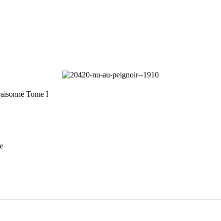
raisonné Tome I
e