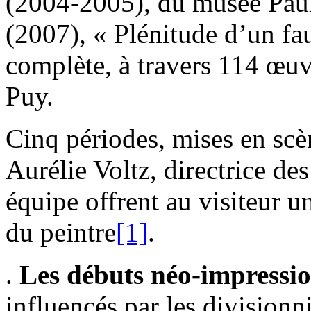
(2004-2005), du musée Paul
(2007), « Plénitude d’un fau
complète, à travers 114 œuvr
Puy.
Cinq périodes, mises en scèn
Aurélie Voltz, directrice de
équipe offrent au visiteur u
du peintre
[1]
.
.
Les débuts néo-impressio
influencés par les divisionni