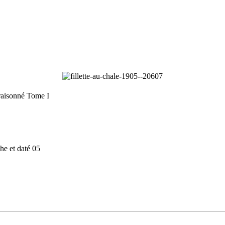
raisonné Tome I
he et daté 05